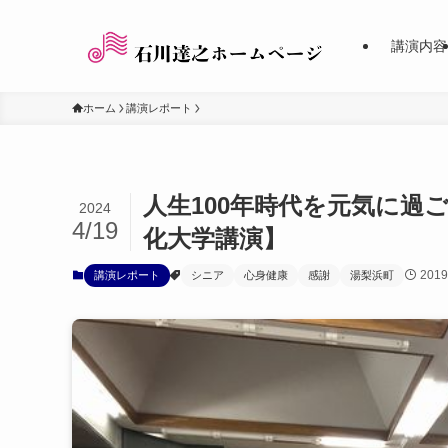
講演内容
ホーム
講演レポート
人生100年時代を元気に過
2024
4/19
化大学講演】
201
講演レポート
シニア
心身健康
感謝
湯梨浜町