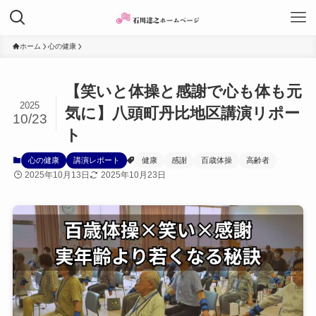
ホーム
心の健康
【笑いと体操と感謝で心も体も元
2025
気に】八頭町丹比地区講演リポー
10/23
ト
心の健康
講演レポート
健康
感謝
百歳体操
高齢者
2025年10月13日
2025年10月23日