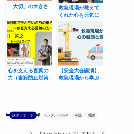
「大切」の大きさ
救急現場が教えて
くれた心を元気に
する方法（日本保
育協会研修会）
心を支える言葉の
【安全大会講演】
力（自殺防止対策
救急現場から学ぶ
強化月間講演会）
心の健康と安全意
識
講演レポート
メンタルヘルス
寺院
感謝
よかったらシェアしてね！