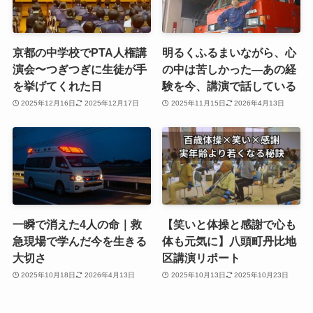
京都の中学校でPTA人権講
明るくふるまいながら、心
演会〜つぎつぎに生徒が手
の中は苦しかった―あの経
を挙げてくれた日
験を今、講演で話している
2025年12月16日
2025年12月17日
2025年11月15日
2026年4月13日
一瞬で消えた4人の命｜救
【笑いと体操と感謝で心も
急現場で学んだ今を生きる
体も元気に】八頭町丹比地
大切さ
区講演リポート
2025年10月18日
2026年4月13日
2025年10月13日
2025年10月23日