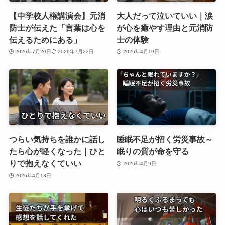
【中学校人権講演会】元消
大人だって泣いていい｜涙
防士が伝えた「言葉は心を
が心を癒やす理由と元消防
伝えるためにある」
士の体験
2026年7月20日
2026年7月22日
2026年4月19日
つらい気持ちを誰かに話し
睡眠不足が招く労災事故～
たら心が軽くなった｜ひと
眠りの質が命を守る
りで抱えなくていい
2026年4月9日
2026年4月13日