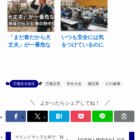
報紙に掲載されま
した
「まだ春だから大
いつも安全には気
丈夫」が一番危な
をつけているのに
い｜現場で命を守
なぜ？安全大会で
る熱中症対策
話すこと
労働安全衛生
労働災害
安全大会
建設業
心の健康
よかったらシェアしてね！
マインドマップとAIで「自
【中学校人権講演会】元消