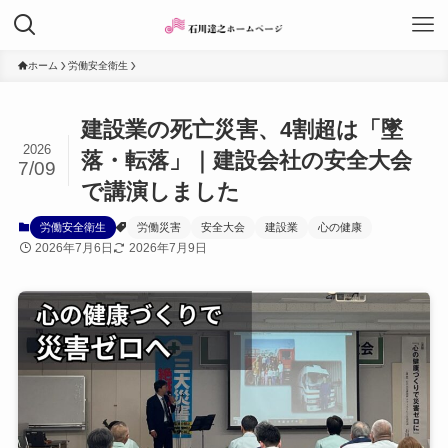
ホーム
労働安全衛生
建設業の死亡災害、4割超は「墜
2026
落・転落」｜建設会社の安全大会
7/09
で講演しました
労働安全衛生
労働災害
安全大会
建設業
心の健康
2026年7月6日
2026年7月9日