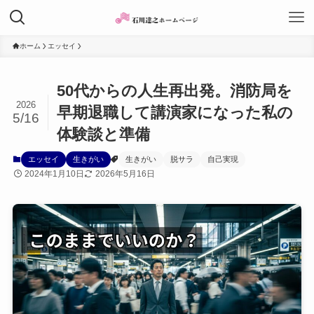
ホーム
エッセイ
50代からの人生再出発。消防局を
2026
早期退職して講演家になった私の
5/16
体験談と準備
エッセイ
生きがい
生きがい
脱サラ
自己実現
2024年1月10日
2026年5月16日