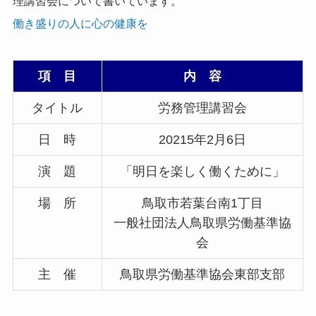
理講習会について書いています。
働き盛りの人に心の健康を
項 目
内 容
タイトル
労務管理講習会
日 時
20215年2月6日
演 題
「明日を楽しく働くために」
場 所
鳥取市若葉台南1丁目
一般社団法人鳥取県労働基準協
会
主 催
鳥取県労働基準協会東部支部