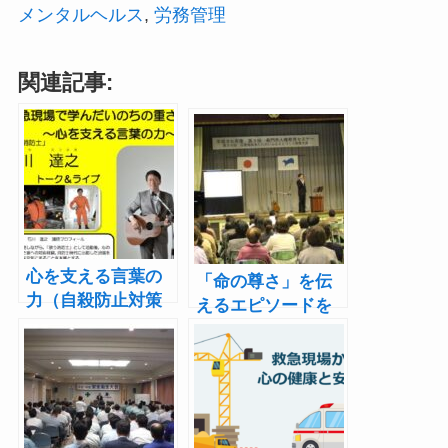
メンタルヘルス
, 
労務管理
関連記事:
心を支える言葉の
「命の尊さ」を伝
力（自殺防止対策
えるエピソードを
強化月間講演会）
（長門市で人権講
演会）